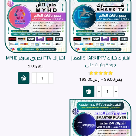
اشتراك شارك SHARK IPTV المميز
اشتراك IPTV تجريبي سيرفر MYHD
جودة وثبات عالي
ر.س
9.00
ر.س
99.00
–
ر.س
199.00