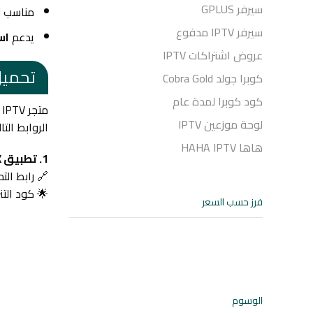
سيرفر GPLUS
مناسب ل
سيرفر IPTV مدفوع
يدعم
اس
عروض اشتراكات IPTV
تحميل تطبيق
كوبرا جولد Cobra Gold
كود كوبرا لمدة عام
لوحة موزعين IPTV
الروابط التال
هاها HAHA IPTV
1
. تطبيق Xtream IPTV Player APK برابط مباشر
🔗 رابط الت
🌟 كود التنزيل: 
فرز حسب السعر
الوسوم