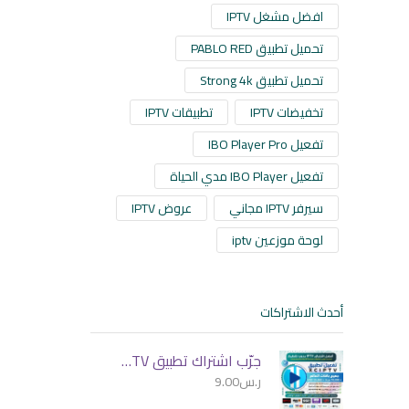
افضل مشغل IPTV
تحميل تطبيق PABLO RED
تحميل تطبيق Strong 4k
تخفيضات IPTV
تطبيقات IPTV
تفعيل IBO Player Pro
تفعيل IBO Player مدي الحياة
سيرفر IPTV مجاني
عروض IPTV
لوحة موزعين iptv
أحدث الاشتراكات
جرّب اشتراك تطبيق XCIPTV التجريبي اليوم!
ر.س
9.00