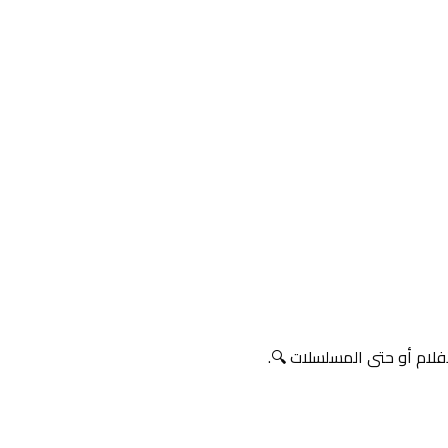
لام أو حتى المسلسلات 🔍.