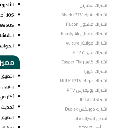
الأندروي
اشتراك سمارترز
اشتراك شارك Shark IPTV
iOS
: أجهزة ne
اشتراك فالكون Falcon
WebOS
اشتراك فاميلي Family 4k
الشاشا
اشتراك فولتشر Vulture
الحواس
اشتراك قنوات IPTV
مميزات تطب
اشتراك كاسبر Casper Flix
اشتراك كوبرا
التطبيق
اشتراك هولك HULK IPTV
يحتوي ع
اشتراك يونيفيرس IPTV
أكثر من
اشتراكات IPTV
تحديث 
اشترك دوبلكس Duplex
التطبيق
افضل اشتراك iptv
يمكنك إ
بي أوت BEOUT