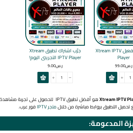
اشتراك وتفعيل Xtream IPTV
جرّب اشتراك تطبيق Xtream
Player
IPTV Player التجريبي اليوم!
ر.س
99.00
ر.س
9.00
Xtream IPTV Pl
هو أفضل تطبيق IPTV للحصول على تج
 تحميل التطبيق بروابط مباشرة من خلال
متجر IPTV
فور عرب.
زة المدعومة: