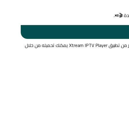
ة 🎬⏯️.
متجر IPTV فور عرب يوفر لك روابط تحميل مباشر عبر السيرفر الخاص بنا لأحدث إصدار من تطبيق Xtream IPTV Player يمكنك تحميله من خلال