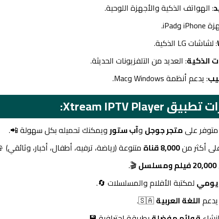
د
: الهواتف الذكية والأجهزة اللوحية.
iPho وiPad.
: لشاشات LG الذكية.
ت الذكية
: العديد من التلفزيونات الحديثة.
يب
: يدعم أنظمة Windows وMac.
يق Xtream IPTV Player:
 متوفر على
متجر جوجل
و
آب ستور
ويمكنك تحميله بكل سهولة 📲.
لى أكثر من
8,000 قناة
متنوعة (رياضة، ترفيه، أطفال، أخبار، وثائقي) 📡
20,000 فيلم ومسلسل
🎬.
يومي
لمكتبة الأفلام والمسلسلات 🔄.
 يدعم
اللغة العربية
🇸🇦.
نشاء
قوائم مفضلة
بطريقة احترافية 💾.