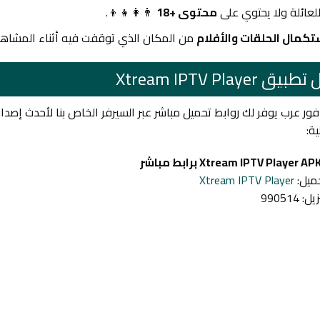
لعائلة ولا يحتوي على
محتوى +18
👨‍👩‍👧‍👦.
تكمال الحلقات والأفلام
من المكان الذي توقفت فيه أثناء المشاهد
 Xtream IPTV Player
ية:
حميل:
Xtream IPTV Player
990514