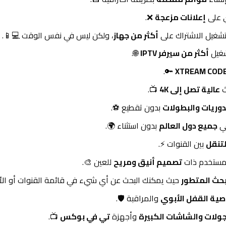
ي على
إعلانات مزعجة
❌.
شغيل الاشتراك على
أكثر من جهاز
، ولكن ليس في نفس الوقت 💻📱.
شغيل
أكثر من سيرفر IPTV
🌐.
🔑.
XTREAM COD
ث
عالية تصل إلى 4K
📺.
دوريات والبطولات
بدون تقطيع ⚽.
ي
جميع دول العالم
بدون استثناء 🌍.
لتنقل
بين القنوات ⚡.
مستخدم ذات
تصميم أنيق ومريح
للعين 🎨.
بحث المتطور
حيث يمكنك البحث عن أي شيء في قائمة القنوات أو الأف
صية القفل الأبوي
والمراقبة 🛡️.
جولات والشاشات الكبيرة
وأجهزة
تي في بوكس
📺.