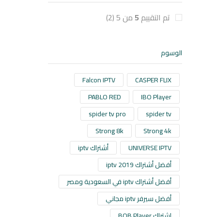
تم التقييم
5
من 5
(2)
الوسوم
Falcon IPTV
CASPER FLIX
PABLO RED
IBO Player
spider tv pro
spider tv
Strong 8k
Strong 4k
UNIVERSE IPTV
أشتراك iptv
أفضل أشتراك iptv 2019
أفضل أشتراك iptv في السعودية ومصر
أفضل سيرفر iptv مجاني
اشتراك BOB Player