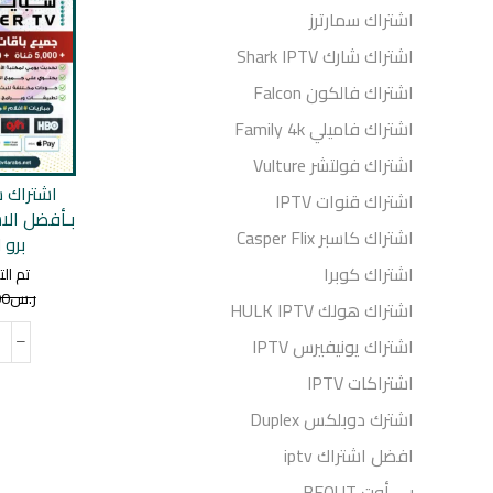
اشتراك سمارترز
اشتراك شارك Shark IPTV
اشتراك فالكون Falcon
اشتراك فاميلي Family 4k
اشتراك فولتشر Vulture
اشتراك قنوات IPTV
بـأفضل الاس
اشتراك كاسبر Casper Flix
برو لم
اشتراك كوبرا
تم ال
ر.س
00
اشتراك هولك HULK IPTV
اشتراك يونيفيرس IPTV
اشتراكات IPTV
اشترك دوبلكس Duplex
افضل اشتراك iptv
بي أوت BEOUT