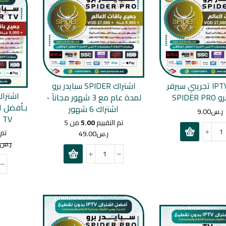
اشتراك IPTV تجريبي سيرفر
اشتراك SPIDER سبايدر برو
SPIDER
لمدة عام مع 3 شهور مجاناَ -
بـأفضل ال
اشتراك 6 شهور
ر.س
9.00
TV الرسمي لمدة عام
تم التقييم
5.00
من 5
تم 
ر.س
49.00
ر.س