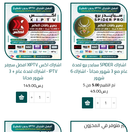
اشتراك SPIDER سبايدر برو لمدة
اشتراك اكس XIPTV افضل سيرفر
عام مع 3 شهور مجاناَ - اشتراك 6
IPTV - اشتراك لمدة عام + 3
شهور
شهور مجانا
تم التقييم
5.00
من 5
ر.س
149.00
ر.س
49.00
غير متوفر في المخزون