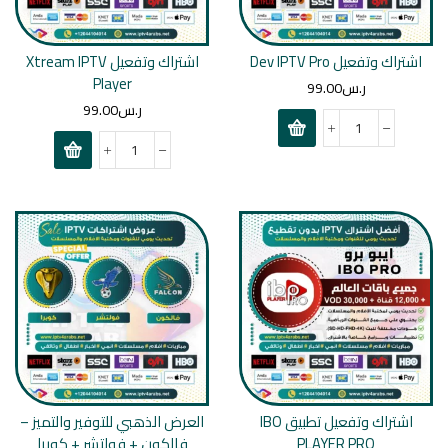
اشتراك وتفعيل Dev IPTV Pro
اشتراك وتفعيل Xtream IPTV
Player
ر.س
99.00
ر.س
99.00
اشتراك وتفعيل تطبيق IBO
العرض الذهبي للتوفير والتميز –
PLAYER PRO
فالكون + فولتشر + كوبرا