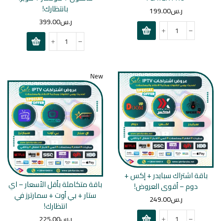
بانتظارك!
ر.س
199.00
ر.س
399.00
New
باقة اشتراك سبايدر + إكس +
باقة متكاملة بأقل الأسعار – اي
دوم – أقوى العروض!
ستار + بي أوت + سمارترز في
ر.س
249.00
انتظارك!
ر.س
225.00