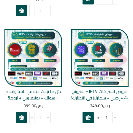
عروض اشتراكات IPTV – سترونج
كل ما تبحث عنه في باقة واحدة
4k + إكس + سمارترز في انتظارك!
– هولك + يونيفيرس + اروما!
ر.س
349.00
ر.س
399.00