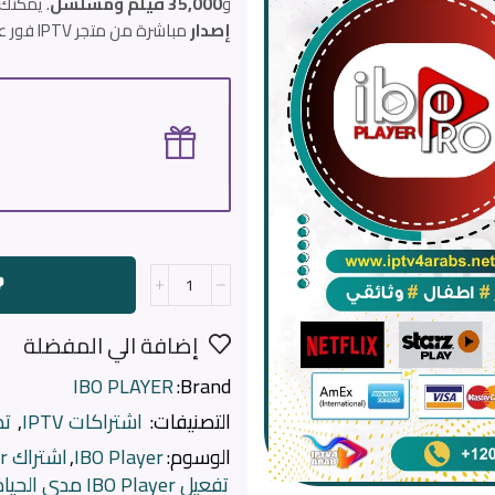
و
35,000 فيلم ومسلسل
. يمكنك
إصدار
مباشرة من متجر IPTV فور عرب.
إضافة الي المفضلة
IBO PLAYER
Brand:
التصنيفات:
اشتراكات IPTV
,
تط
الوسوم:
IBO Player
,
اشتراك IBO Player
تفعيل IBO Player مدي الحياة