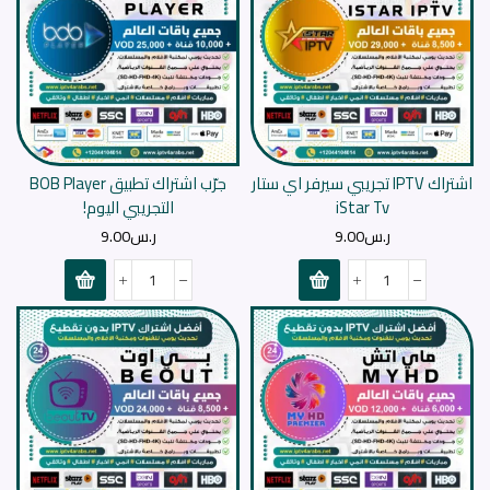
اشتراك IPTV تجريبي سيرفر اي ستار
جرّب اشتراك تطبيق BOB Player
iStar Tv
التجريبي اليوم!
ر.س
9.00
ر.س
9.00