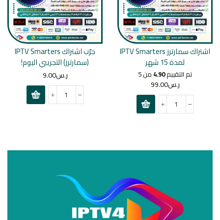
اشتراك سمارترز IPTV Smarters
جرّب اشتراك IPTV Smarters
لمدة 15 شهر
(سمارترز) التجريبي اليوم!
تم التقييم
4.90
من 5
ر.س
9.00
ر.س
99.00