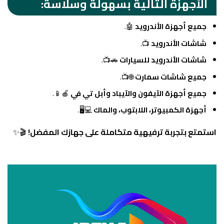
الأجهزة التالية بسهولة وسلاسة:
جميع أجهزة الأندرويد
🤖.
شاشات الأندرويد
📺.
شاشات الأندرويد للسيارات
🚗📺.
جميع شاشات سمارت
🌐📺.
جميع أجهزة الآيفون والآيباد وأبل تي في
🍎📱.
أجهزة الكمبيوتر، اللابتوب، والماك
💻🖥️.
استمتع بتجربة ترفيهية متكاملة على جهازك المفضل!
🎬✨