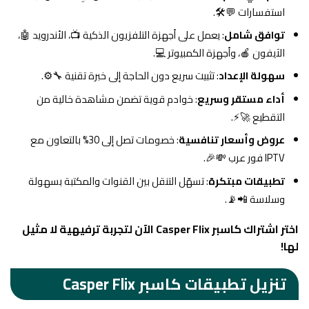
استفسارات 💬🛠️.
توافق شامل
: يعمل على أجهزة التلفزيون الذكية 📺، الأندرويد 🤖،
الآيفون 🍎، وأجهزة الكمبيوتر 💻.
سهولة الإعداد
: تثبيت سريع دون الحاجة إلى خبرة تقنية 🔧⚙️.
أداء مستقر وسريع
: خوادم قوية تضمن مشاهدة خالية من
التقطيع 🚀⚡.
عروض وأسعار تنافسية
: خصومات تصل إلى 30% بالتعاون مع
IPTV فور عرب 💸🎉.
تطبيقات مبتكرة
: تسهّل التنقل بين القنوات والمكتبة بسهولة
وسلاسة 📲📡.
اختر اشتراك كاسبر Casper Flix الآن لتجربة ترفيهية لا مثيل
لها!
تنزيل تطبيقات كاسبر Casper Flix