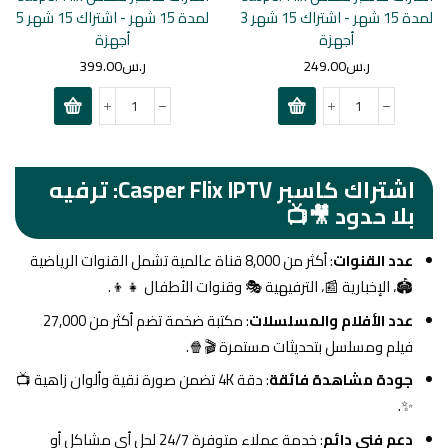
لمدة 15 شهر - اشتراك 15 شهر 3
لمدة 15 شهر - اشتراك 15 شهر 5
أجهزة
أجهزة
ر.س
249.00
ر.س
399.00
اشتراك كاسبر Casper Flix IPTV: ترفيه
بلا حدود 🎥📺
عدد القنوات
: أكثر من 8,000 قناة عالمية تشمل القنوات الرياضية
🏟️، الإخبارية 📰، الترفيهية 🎭 وقنوات الأطفال 👧👦.
عدد الأفلام والمسلسلات
: مكتبة ضخمة تضم أكثر من 27,000
فيلم ومسلسل بتحديثات مستمرة 🎬🍿.
جودة مشاهدة فائقة
: دقة 4K تضمن صورة نقية وألوان زاهية 📺
✨.
دعم فني دائم
: خدمة عملاء متوفرة 24/7 لحل أي مشاكل أو