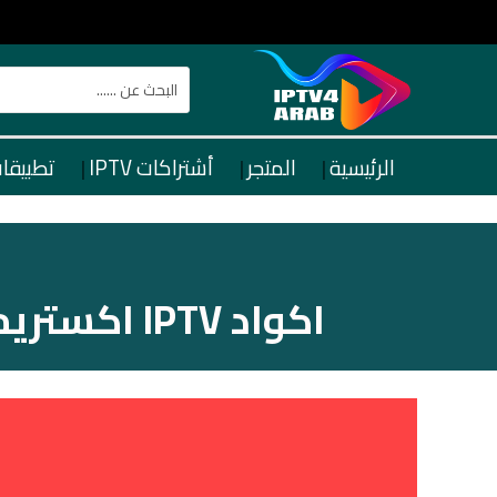
الرئيسية
المتجر
أشتراكات IPTV
تطبيقات TV
اكواد IPTV اكستريم XTREAM CODES IPTV تعمل دائمة 11/12/2018