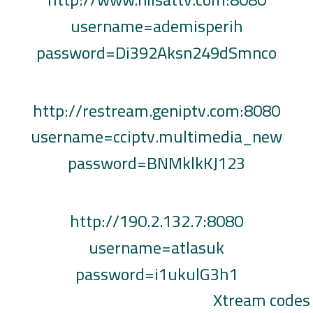
username=ademisperih
password=Di392Aksn249dSmnco
http://restream.geniptv.com:8080
username=cciptv.multimedia_new
password=BNMklkKJ123
http://190.2.132.7:8080
username=atlasuk
password=i1ukulG3h1