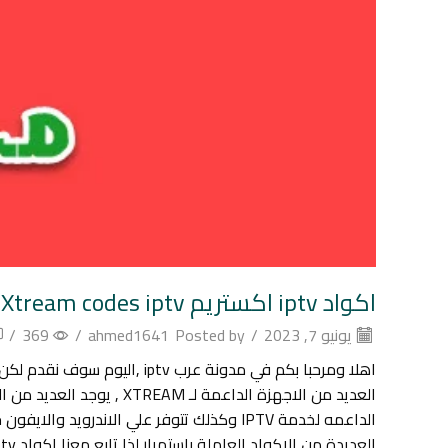
اكواد iptv اكستريم Xtream codes iptv تعمل دائمة 11/12/2018
يونيو 7, 2023
/
Posted by
ahmed1641
/
369
/
العديد من الاجهزة الداع
الداعمه لخدمة IPTV وكذلك تتوفر علي الان
العديدة من الاكواد العاملة باستمرار لذا تابع معنا اكواد iptv اكستريم Xtream codes iptv تعمل دائمة.