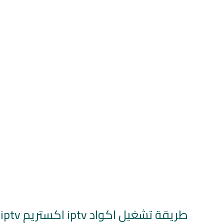
طريقة تشغيل اكواد iptv اكستريم Xtream codes iptv