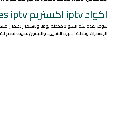
اكواد iptv اكستريم Xtream codes iptv تعمل دائمة
سوف نقدم لكم الاكواد محدثة يوميا وباستمرار لضمان مش
الرسيفرات وكذلك اجهزة الاندرويد والايفون ,سوف نقدم لكم الاول الاكواد iptv اكستريم Xtream codes iptv ثم يليها طريقة ال