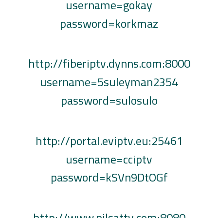
username=gokay
password=korkmaz
http://fiberiptv.dynns.com:8000
username=5suleyman2354
password=sulosulo
http://portal.eviptv.eu:25461
username=cciptv
password=kSVn9DtOGf
http://www.nilsattv.com:8080