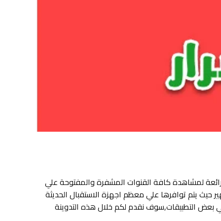
حبا بكم في مدونة عرب iptv ,اليوم سوف نقدم لكن العديد من الاكواد العاملة التي تعمل علي برامج وتطبيقات xtream الرائعة لمشاهدة كافة القنوات المشفرة والمفتوحة علي
يق اكستريم الشهير حيث يتم توافرها علي معظم اجهزة الاستقبال الحديثة
اكواد علي بعض التطبيقات,سوف نقدم لكم خلال هذه التدوينة