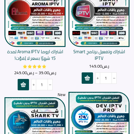
اشتراك وتفعيل برنامج Smart
اشتراك اروما Aroma IPTV لمدة
IPTV
15 شهرًا بسعر لا يُفوَّت!
ر.س
149.00
ر.س
39.00
–
ر.س
249.00
New