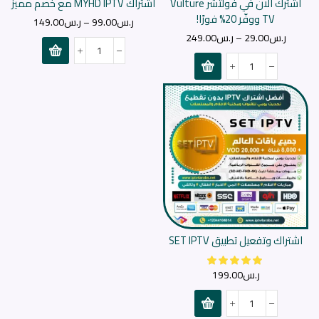
اشترك الآن في فولتشر Vulture
اشتراك MYHD IPTV مع خصم مميز
TV ووفّر 20% فورًا!
ر.س
99.00
–
ر.س
149.00
ر.س
29.00
–
ر.س
249.00
اشتراك وتفعيل تطبيق SET IPTV
ر.س
199.00