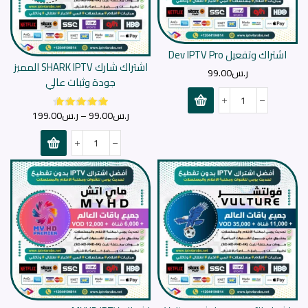
اشتراك وتفعيل Dev IPTV Pro
اشتراك شارك SHARK IPTV المميز
ر.س
99.00
جودة وثبات عالي
ر.س
99.00
–
ر.س
199.00