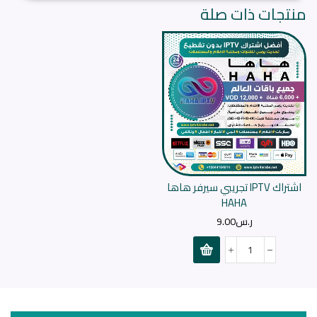
منتجات ذات صلة
اشتراك IPTV تجريبي سيرفر هاها
HAHA
ر.س
9.00