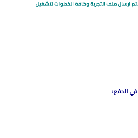
نا مباشرة من خلال هذه المقالة عن طريق ترك تعليق بالاسفل او من خلال الواتس اب 00201096262450,سيتم ارسال ملف التجربة وكافة الخطوات لتشغيل
في الدفع: