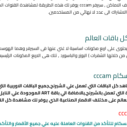
الخاصة بها التى تستطيع الحصول عليها عبر افرعها فى مختلف الاماكن , سيرفر m
لاشتراك الى عدد لا نهائي من المستخدمين.
وى على اربع مكونات اساسية لا غني عنها فى السيرفر وهما الهوست او 
ل من خلالها الشفرات ) اليوزر والباسورد , تلك هى الاربع المكونات الرئ
cccam
ل الباقات التي تعمل علي الشيرنج,جميع الباقات الاوربية التي
استرا واغلب الاقمار التي تحتوي علي القنوات الم
ام للتأكد من القنوات العاملة عليه علي جميع الأقمار والتأكد