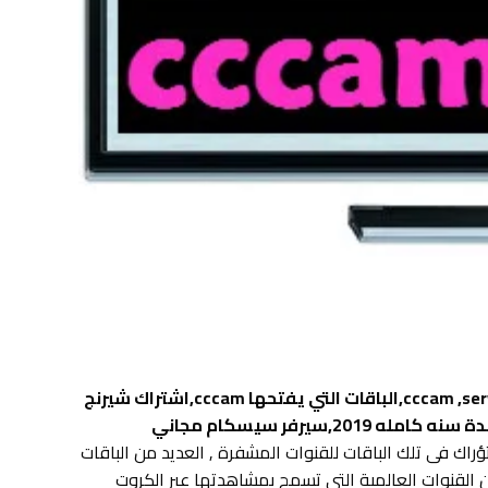
أشتراك سيرفر سيكام 2019 ,أشتراك سيرفر سيسكام يعمل لمدة سنة , أِشتراك سيرفر سيكام cccam ,server ccam,الباقات التي يفتحها cccam,اشتراك شيرنج
مجاني,اشتراك سيرفر cccam 2019,سيرفر cccam مجاني مدى الحياة 2019,سيرفر مدفوع cccam,سيرفر cccam مجاني لمدة سنه كامله 2019,سيرفر سيسكام مجاني
اك فى تلك الباقات للقنوات المشفرة , العديد من الباقات
 بث قنواتها على القمر الصناعي مثل قنوات bein sport وقنوات art وكذلك قنوات osn والعديد من القنوات العالمية التى تسمح بمشاهدتها عبر الكروت