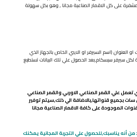
ccca يوفر لك هذه الطريقة لمشاهدة القنوات المشفرة على كل الاقمار الصناعية مجانا , وهو بكل سهولة
العنوان (اسم السيرفر او الايبي الخاص بالجهاز الذي
يسية لكل سيرفر سيسكام,بعد الحصول علي تلك البيانات تستطيع
 تعمل علي القمر الصناعي الاوربي والقمر الصناعي
شفرة التي تعمل بالشيرنج,بالاضافة الي باقة ART الموجودة علي النايل سات بجميع قنواتها,بالاضافة الي ذلك,سيتم توفير
 من أنه يناسبك,للحصول علي التجربة المجانية يمكنك