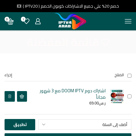
خصم 20% علي جميع الاشتراكات كوبون الخصم ( IPTV20 )
0
1
قائمة المفضلة
المنتج
إجراء
اشتراك دوم DOOM IPTV مع 3 شهور
مجاناً
ر.س
69.00
تطبيق