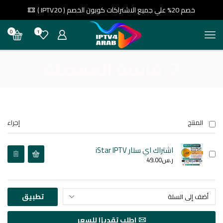
خصم 20% علي جميع الاشتراكات كوبون الخصم ( IPTV20 )
0
1
قائمة المفضلة
المنتج
إجراء
اشتراك اي ستار iStar IPTV
ر.س
49.00
تطبيق
اطلب تقديرًا للسعر